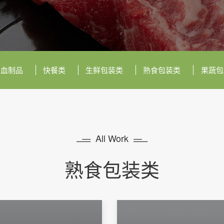
血制品
快餐类
生鲜包装类
熟食包装类
果蔬包


All Work
熟食包装类