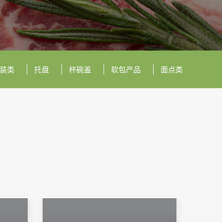
装类
托盘
杯碗盖
软包产品
面点类