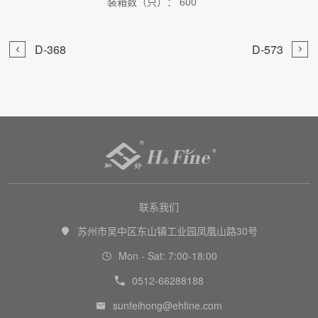
装箱数（只）： 600


D-368
D-573

联系我们
苏州市吴中区东山镇工业园凤凰山路30号

Mon - Sat: 7:00-18:00

0512-66288188

sunfeihong@ehfine.com
