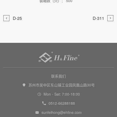
装箱数（只）： 500


D-25
D-311

联系我们
苏州市吴中区东山镇工业园凤凰山路30号

Mon - Sat: 7:00-18:00

0512-66288188

sunfeihong@ehfine.com
