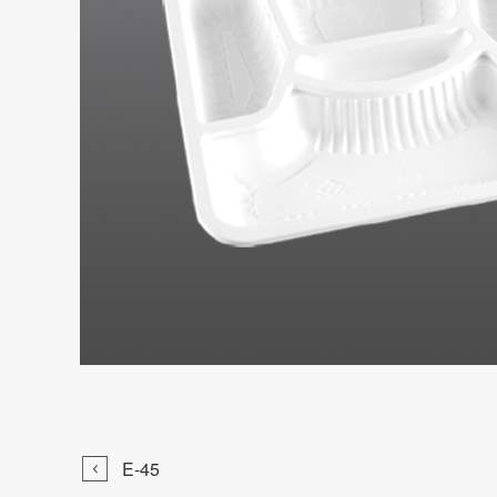

E-45