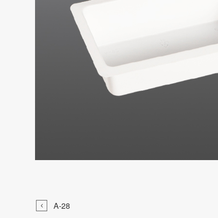

A-28